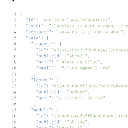
1
{
2
"id"
:
"4c832x3ynl8dwe7454941xzr5"
,
3
"event"
:
"alpaclass.student_comment_cre
4
"sentDate"
:
"2024-06-12T12:00:10.000Z"
,
5
"data"
:
{
6
"student"
:
{
7
"id"
:
"457391c9c82bfdcbb4947278c040
8
"publicId"
:
"Abc123"
,
9
"name"
:
"Fulano da Silva"
,
10
"email"
:
"fulano.s@gmail.com"
11
}
,
12
"lesson"
:
{
13
"id"
:
"6220a030be5f7a8c4760d3e9b4d5
14
"publicId"
:
"Def456"
,
15
"name"
:
"A história do POO"
16
}
,
17
"module"
:
{
18
"id"
:
"22884db148f0ffb0d830ba431102
19
"publicId"
:
"Ghi789"
,