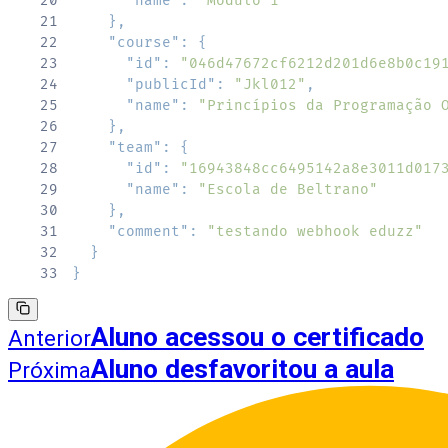
20
"name"
:
"Módulo 1"
21
}
,
22
"course"
:
{
23
"id"
:
"046d47672cf6212d201d6e8b0c19
24
"publicId"
:
"Jkl012"
,
25
"name"
:
"Princípios da Programação 
26
}
,
27
"team"
:
{
28
"id"
:
"16943848cc6495142a8e3011d017
29
"name"
:
"Escola de Beltrano"
30
}
,
31
"comment"
:
"testando webhook eduzz"
32
}
33
}
Aluno acessou o certificado
Anterior
Aluno desfavoritou a aula
Próxima