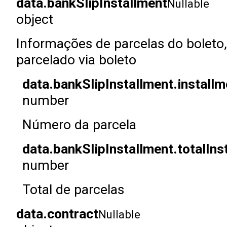
data.bankSlipInstallment
Nullable
object
Informações de parcelas do boleto
parcelado via boleto
data.bankSlipInstallment.instal
number
Número da parcela
data.bankSlipInstallment.totalIns
number
Total de parcelas
data.contract
Nullable