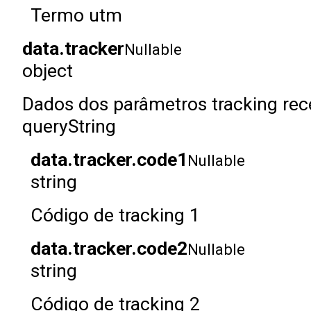
Termo utm
data.tracker
Nullable
object
Dados dos parâmetros tracking rec
queryString
data.tracker.code1
Nullable
string
Código de tracking 1
data.tracker.code2
Nullable
string
Código de tracking 2