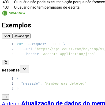
403
O usuário não pode executar a ação porque não forneceu
403
O usuário não tem permissão de escrita
Exemplos
Shell
JavaScript
1
curl
--request
 DELETE 
\
2
--url
'https://api.eduzz.com/heycamp/v1
3
--header
'Accept: application/json'
Response
1
{
2
"message"
:
"Member was deleted"
3
}
Atualização de dados do me
Anterior