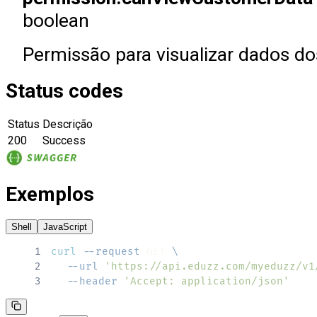
boolean
Permissão para visualizar dados do
Status codes
Status
Descrição
200
Success
Exemplos
Shell
JavaScript
1
curl
--request
 GET 
\
2
--url
'https://api.eduzz.com/myeduzz/v1
3
--header
'Accept: application/json'