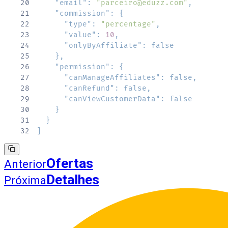
20
"email"
:
"parceiro@eduzz.com"
,
21
"commission"
:
{
22
"type"
:
"percentage"
,
23
"value"
:
10
,
24
"onlyByAffiliate"
:
false
25
}
,
26
"permission"
:
{
27
"canManageAffiliates"
:
false
,
28
"canRefund"
:
false
,
29
"canViewCustomerData"
:
false
30
}
31
}
32
]
Ofertas
Anterior
Detalhes
Próxima