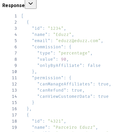
Response
1
[
2
{
3
"id"
:
"1234"
,
4
"name"
:
"Eduzz"
,
5
"email"
:
"eduzz@eduzz.com"
,
6
"commission"
:
{
7
"type"
:
"percentage"
,
8
"value"
:
90
,
9
"onlyByAffiliate"
:
false
10
}
,
11
"permission"
:
{
12
"canManageAffiliates"
:
true
,
13
"canRefund"
:
true
,
14
"canViewCustomerData"
:
true
15
}
16
}
,
17
{
18
"id"
:
"4321"
,
19
"name"
:
"Parceiro Eduzz"
,