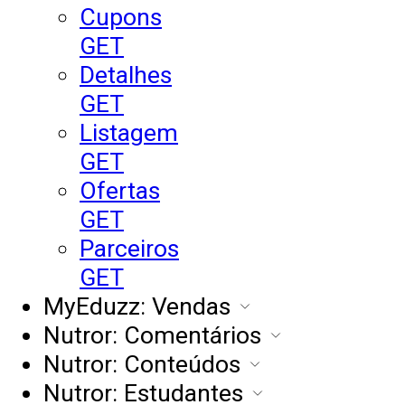
Cupons
GET
Detalhes
GET
Listagem
GET
Ofertas
GET
Parceiros
GET
MyEduzz: Vendas
Nutror: Comentários
Nutror: Conteúdos
Nutror: Estudantes