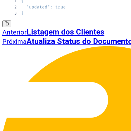
1
{
2
"updated"
:
true
3
}
Listagem dos Clientes
Anterior
Atualiza Status do Document
Próxima